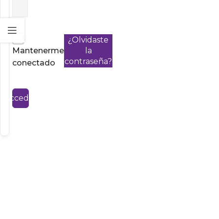
¿Olvidaste
Mantenerme
la
contraseña?
conectado
Acceder