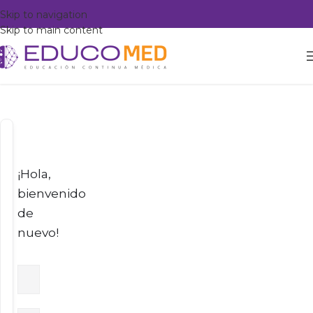
Skip to navigation
Skip to main content
¡Hola,
bienvenido
de
nuevo!