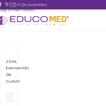
info@educomed.cl
Skip to navigation
Skip to main content
¡Hola,
bienvenido
de
nuevo!