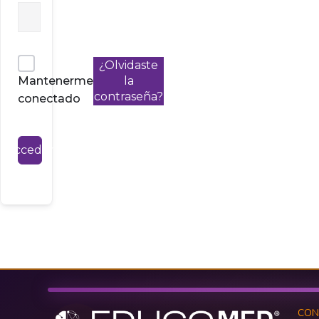
¿Olvidaste
Mantenerme
la
contraseña?
conectado
Acceder
CON