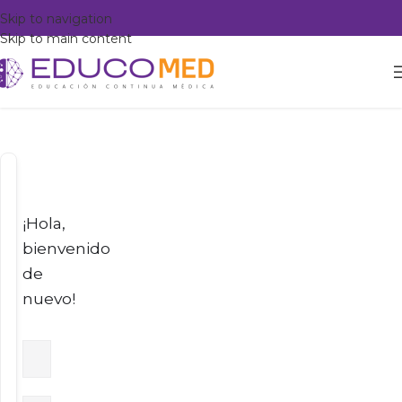
Skip to navigation
Skip to main content
¡Hola,
bienvenido
de
nuevo!