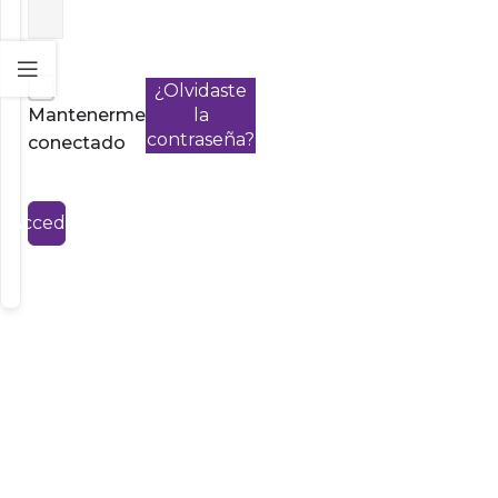
¿Olvidaste
Mantenerme
la
contraseña?
conectado
Acceder