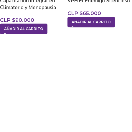
Capacitación Integral en
VPH El Enemigo Silencioso
Climaterio y Menopausia
CLP $
65.000
CLP $
90.000
AÑADIR AL CARRITO
AÑADIR AL CARRITO