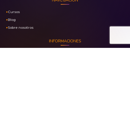
NAVEGACIÓN
Cursos
Blog
Sobre nosotros
INFORMACIONES
Términos y condiciones
Políticas de privacidad
Marca registrada N° 1453023
PAGO SEGURO CON PAYKU
Transacciones 100% Seguras